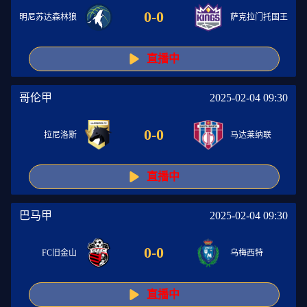
0
-
0
明尼苏达森林狼
萨克拉门托国王
直播中
哥伦甲
2025-02-04 09:30
0
-
0
拉尼洛斯
马达莱纳联
直播中
巴马甲
2025-02-04 09:30
0
-
0
FC旧金山
乌梅西特
直播中