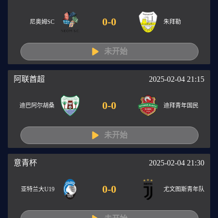
0
-
0
尼奥姆SC
朱拜勒
未开始
阿联酋超
2025-02-04 21:15
0
-
0
迪巴阿尔胡桑
迪拜青年国民
未开始
意青杯
2025-02-04 21:30
0
-
0
亚特兰大U19
尤文图斯青年队