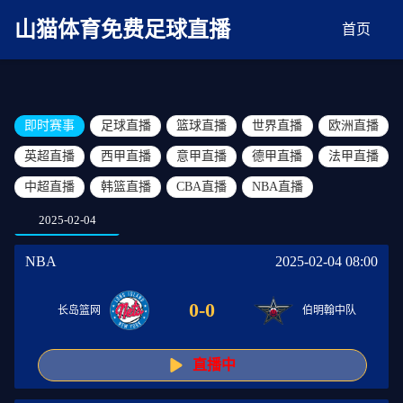
麻豆网神马久久人鬼片,麻豆TV入口在线看免费,国产91麻豆免费观看,精品国产三级
AV在线无码麻豆
山猫体育免费足球直播
首页
即时赛事
足球直播
篮球直播
世界直播
欧洲直播
英超直播
西甲直播
意甲直播
德甲直播
法甲直播
中超直播
韩篮直播
CBA直播
NBA直播
2025-02-04
NBA
2025-02-04 08:00
0
-
0
长岛篮网
伯明翰中队
直播中