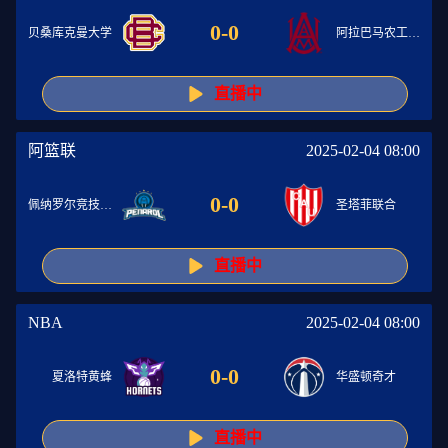
0
-
0
贝桑库克曼大学
阿拉巴马农工大学
直播中
阿篮联
2025-02-04 08:00
0
-
0
佩纳罗尔竞技俱乐部
圣塔菲联合
直播中
NBA
2025-02-04 08:00
0
-
0
夏洛特黄蜂
华盛顿奇才
直播中