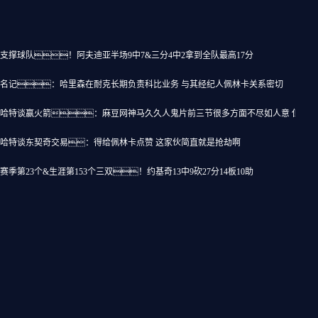
支撑球队！阿夫迪亚半场9中7&三分4中2拿到全队最高17分
名记：哈里森在耐克长期负责科比业务 与其经纪人佩林卡关系密切
哈特谈赢火箭：麻豆网神马久久人鬼片前三节很多方面不尽如人意 但没
哈特谈东契奇交易：得给佩林卡点赞 这家伙简直就是抢劫啊
赛季第23个&生涯第153个三双！约基奇13中9砍27分14板10助