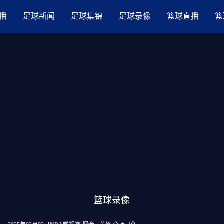
品国产三级AV在线无码麻豆
播
足球新闻
足球集锦
足球录像
篮球直播
篮
篮球录像