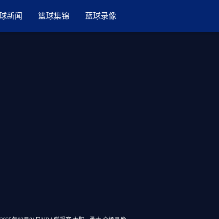
球新闻
篮球集锦
蓝球录像