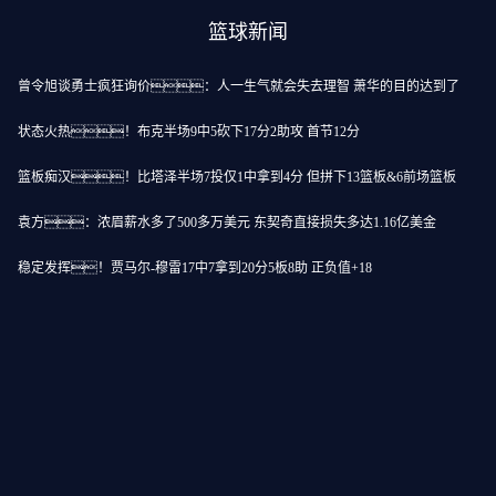
篮球新闻
曾令旭谈勇士疯狂询价：人一生气就会失去理智 萧华的目的达到了
状态火热！布克半场9中5砍下17分2助攻 首节12分
篮板痴汉！比塔泽半场7投仅1中拿到4分 但拼下13篮板&6前场篮板
师、奥尼尔
袁方：浓眉薪水多了500多万美元 东契奇直接损失多达1.16亿美金
人鬼片带来了活力
稳定发挥！贾马尔-穆雷17中7拿到20分5板8助 正负值+18