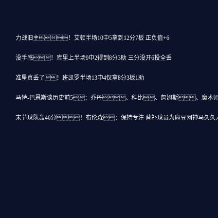
力战旧主！艾顿半场10中5拿到12分7板 正负值+6
没手感！库里上半场9中2得到8分3助 三分没开6投全丢
准星真丢了！班凯罗半场13中4仅拿8分3板1助
马特-巴恩斯谈历史前5：乔丹、科比、詹姆斯、魔术
末节球队轰46分！布伦森：保持专注 替补球员为麻豆网神马久久