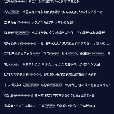
状态火热！布克半场9中5砍下17分2助攻 首节12分
名记：哈里森在耐克长期负责科比业务 与其经纪人佩林卡关系密切
准星真丢了！班凯罗半场13中4仅拿8分3板1助
篮板痴汉！比塔泽半场7投仅1中拿到4分 但拼下13篮板&6前场篮板
哈特谈赢火箭：麻豆网神马久久人鬼片前三节很多方面不尽如人意 但没
马特-巴恩斯谈历史前5：乔丹、科比、詹姆斯、魔
袁方：浓眉薪水多了500多万美元 东契奇直接损失多达1.16亿美金
哈特谈东契奇交易：得给佩林卡点赞 这家伙简直就是抢劫啊
末节球队轰46分！布伦森：保持专注 替补球员为麻豆网神马久
稳定发挥！贾马尔-穆雷17中7拿到20分5板8助 正负值+18
赛季第23个&生涯第153个三双！约基奇13中9砍27分14板10助