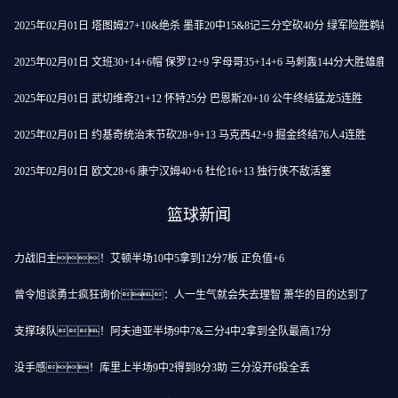
2025年02月01日 塔图姆27+10&绝杀 墨菲20中15&8记三分空砍40分 绿军险胜鹈鹕
2025年02月01日 文班30+14+6帽 保罗12+9 字母哥35+14+6 马刺轰144分大胜雄鹿
2025年02月01日 武切维奇21+12 怀特25分 巴恩斯20+10 公牛终结猛龙5连胜
2025年02月01日 约基奇统治末节砍28+9+13 马克西42+9 掘金终结76人4连胜
2025年02月01日 欧文28+6 康宁汉姆40+6 杜伦16+13 独行侠不敌活塞
篮球新闻
力战旧主！艾顿半场10中5拿到12分7板 正负值+6
曾令旭谈勇士疯狂询价：人一生气就会失去理智 萧华的目的达到了
支撑球队！阿夫迪亚半场9中7&三分4中2拿到全队最高17分
没手感！库里上半场9中2得到8分3助 三分没开6投全丢