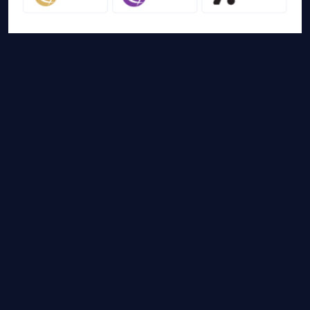
友情链接
山猫体育免费足球直播
网站地图
足球直播
足球录像
足球集锦
篮球直播
篮球录像
篮球集锦
山猫体育免费足球直播是国内外最受欢迎的免费体育直播平台，山猫体
育免费足球直播带你畅享免费NBA直播，CBA直播，欧冠直
播，高清德甲直播等各大赛事免费直播，还有比赛录像回
放，热门体育资讯供您选择，快登录山猫体育免费足球直播体
验吧！
Copyright © 2024 山猫体育免费足球直播 版权所有
网站地图