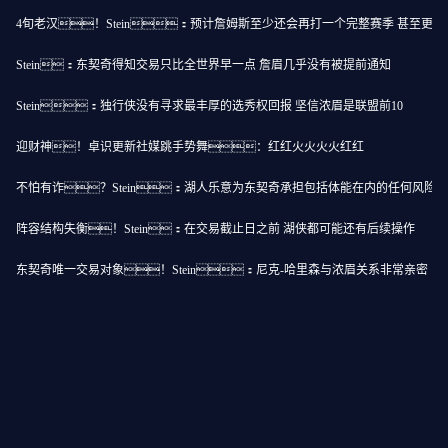
4旬老汉！Stein：预计詹姆斯至少还会再打一个完整赛季 甚至更多
Stein：东契奇得知交易只比全世界早一点 詹眉几乎没有被提前通知
Stein：独行侠没有寻求最丰厚的选秀权回报 坚信浓眉是联盟前10
迎财神！卓识更新社媒跳手势舞：红红火火火火红红
不怕有诈？Stein：湖人乐意为东契奇承担包括体能在内的任何风险
阵容结构失衡！Stein：在交易截止日之前 湖侠都可能还有后续操作
东契奇唯一交易对象！Stein：尼克-哈里森与浓眉关系非常亲密