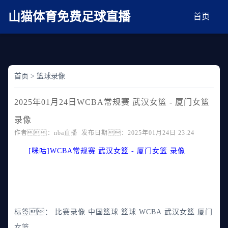
麻豆网神马久久人鬼片,麻豆TV入口在线看免费,国产91麻豆免费观看,精品国产三级
AV在线无码麻豆
山猫体育免费足球直播
首页
首页
>
篮球录像
2025年01月24日WCBA常规赛 武汉女篮 - 厦门女篮
录像
作者：nba直播 发布日期：2025年01月24日 23:24
[咪咕]WCBA常规赛 武汉女篮 - 厦门女篮 录像
标签：
比赛录像
中国篮球
篮球
WCBA
武汉女篮
厦门
女篮