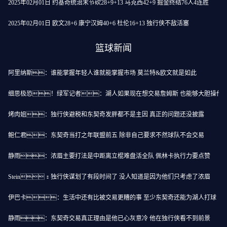
2025年02月01日 约基奇统治末节砍28+9+13 马克西42+9 掘金终结76人4连胜
2025年02月01日 欧文28+6 康宁汉姆40+6 杜伦16+13 独行侠不敌活塞
篮球新闻
阿里纳斯：谁能掌握年轻人谁就能掌握市场 莫兰特&欧文就是如此
细思极恐！绿军记者：湖人如果现在想交易詹姆斯 也能够大胆操作
烤肉姐：独行侠避税和东契奇发胖都不是主因 真正的问题还没披露
鲍仁君：东契奇当打之年联盟前五 除非自己要求不然球队不会交易
静雨：浓眉主要打法是中距离立棍难盘活全队 佩林卡执行力要点赞
Stein：独行侠谋划了有段时间了 没人知道是因为他们只考虑了浓眉
伊巴卡：生活中还有比被交易更糟的事 至少东契奇还能为湖人打球
静雨：东契奇交易真正理由是他已心灰意冷 他在独行侠看不到前景