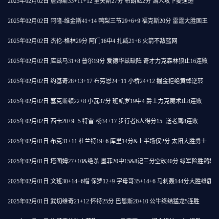
2025年02月02日 詹姆斯33+11+12 里夫斯27分 布朗尼2分 湖人攻下麦迪逊
2025年02月02日 阿隆-维金斯41+14 鸭梨三节29+6+9 福克斯20分 雷霆大胜国王
2025年02月02日 杰伦-格林29分 阿门16中4 扎威21+8 火箭不敌篮网
2025年02月02日 库兹马31+8 普尔19分 爱德华兹缺阵 奇才力克森林狼止16连败
2025年02月02日 约基奇28+13+17 布劳恩24+11 小桥24+12 掘金拒绝黄蜂逆转
2025年02月02日 塞克斯顿22+8 小瓦37分 班凯罗19中4 爵士力克魔术止8连败
2025年02月02日 西卡20+9+5 特雷-杨34+17 步行者6人得分15+送老鹰8连败
2025年02月01日 布克31+11 杜兰特19+6 库里14分&上半场仅2分 太阳大胜勇士
2025年02月01日 塔图姆27+10&绝杀 墨菲20中15&8记三分空砍40分 绿军险胜鹈鹕
2025年02月01日 文班30+14+6帽 保罗12+9 字母哥35+14+6 马刺轰144分大胜雄鹿
2025年02月01日 武切维奇21+12 怀特25分 巴恩斯20+10 公牛终结猛龙5连胜