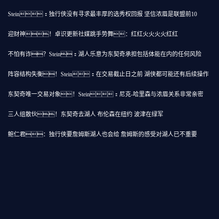
Stein：独行侠没有寻求最丰厚的选秀权回报 坚信浓眉是联盟前10
迎财神！卓识更新社媒跳手势舞：红红火火火火红红
不怕有诈？Stein：湖人乐意为东契奇承担包括体能在内的任何风险
阵容结构失衡！Stein：在交易截止日之前 湖侠都可能还有后续操作
东契奇唯一交易对象！Stein：尼克-哈里森与浓眉关系非常亲密
三人组散伙！东契奇去湖人 布伦森在纽约 波津在绿军
鲍仁君：独行侠要詹姆斯湖人也会给 詹姆斯的感受对湖人已不重要