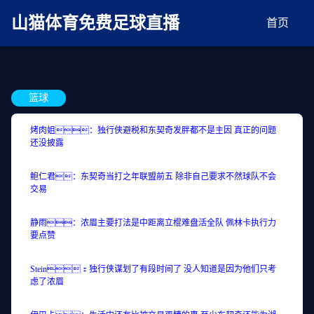
麻豆网神马久久人鬼片,麻豆TV入口在线看免费,国产91麻豆免费观看,精品国产三级
AV在线无码麻豆
山猫体育免费足球直播
首页
篮球
烤肉姐：独行侠避税和东契奇发胖都不是主因 真正的问题
还没披露
鲍仁君：东契奇当打之年联盟前五 除非自己要求不然球队不会
交易
静雨：浓眉主要打法是中距离立棍难盘活全队 佩林卡执行力
要点赞
Stein：独行侠谋划了有段时间了 没人知道是因为他们只考
虑了浓眉