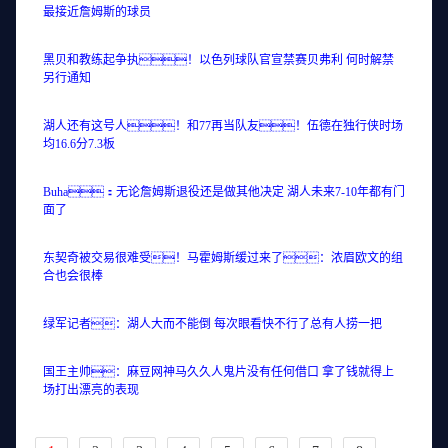
最接近詹姆斯的球员
黑贝和教练起争执！以色列球队官宣禁赛贝弗利 何时解禁
另行通知
湖人还有这号人！和77再当队友！伍德在独行侠时场
均16.6分7.3板
Buha：无论詹姆斯退役还是做其他决定 湖人未来7-10年都有门
面了
东契奇被交易很难受！马霍姆斯缓过来了：浓眉欧文的组
合也会很棒
绿军记者：湖人大而不能倒 每次眼看快不行了总有人捞一把
国王主帅：麻豆网神马久久人鬼片没有任何借口 拿了钱就得上
场打出漂亮的表现