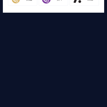
友情链接
山猫体育免费足球直播
网站地图
足球直播
足球录像
足球集锦
篮球直播
篮球录像
篮球集锦
山猫体育免费足球直播是国内外最受欢迎的免费体育直播平台，山猫体
育免费足球直播带你畅享免费NBA直播，CBA直播，欧冠直
播，高清德甲直播等各大赛事免费直播，还有比赛录像回
放，热门体育资讯供您选择，快登录山猫体育免费足球直
播体验吧！
Copyright © 2024 山猫体育免费足球直播 版权所有
网站地图