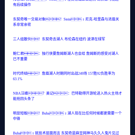
有后续操作
东契奇唯一交易对象！Stein：尼克-哈里森与浓眉关
系非常亲密
三人组散伙！东契奇去湖人 布伦森在纽约 波津在绿军
鲍仁君：独行侠要詹姆斯湖人也会给 詹姆斯的感受对湖人
已不重要
时代终结！詹眉湖人时期同时出战249场 157胜92负胜率为
63.1%
NBA汪峰？美记：巴特勒得开游轮进入热火主场才
能抢回头条了
明显短板！Buha：湖人现在比任何时候都更需要一个
中锋
Buha：就技术层面而言 东契奇是麻豆网神马久久人鬼片见过