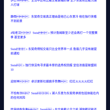
伊巴卡：生活中还有比被交易更糟的事 至少东契奇还能为湖
人打球
静雨：东契奇交易真正理由是他已心灰意冷 他在独行侠看
不到前景
4旬老汉！Stein：预计詹姆斯至少还会再打一个完整赛
季 甚至更多
Stein：东契奇得知交易只比全世界早一点 詹眉几乎没有被提
前通知
Stein：独行侠没有寻求最丰厚的选秀权回报 坚信浓眉是联盟前
10
迎财神！卓识更新社媒跳手势舞：红红火火火火红红
不怕有诈？Stein：湖人乐意为东契奇承担包括体能在内
的任何风险
阵容结构失衡！Stein：在交易截止日之前 湖侠都可能还