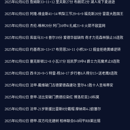
2025年02月02日 詹姆斯33+11+12 里夫斯27分 布朗尼2分 湖人攻下麦迪逊
2025年02月02日 阿隆-维金斯41+14 鸭梨三节29+6+9 福克斯20分 雷霆大胜国王
2025年02月02日 杰伦-格林29分 阿门16中4 扎威21+8 火箭不敌篮网
2025年02月02日 库兹马31+8 普尔19分 爱德华兹缺阵 奇才力克森林狼止16连败
2025年02月02日 约基奇28+13+17 布劳恩24+11 小桥24+12 掘金拒绝黄蜂逆转
2025年02月02日 塞克斯顿22+8 小瓦37分 班凯罗19中4 爵士力克魔术止8连败
2025年02月02日 西卡20+9+5 特雷-杨34+17 步行者6人得分15+送老鹰8连败
2025年02月02日 法甲-戴维破门古德蒙德森建功 里尔4-1胜十人圣埃蒂安
2025年02月02日 意甲-法比安破门费德拉染红 博洛尼亚2-0科莫
2025年02月02日 法甲-21岁新援比雷斯8分戴帽 摩纳哥4-2欧塞尔
2025年02月02日 德甲-双方均无建树 柏林联合0-0闷平RB莱比锡