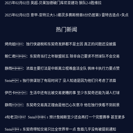
2025年02月02日 英超-贝莱加德破门库尼亚建功 狼队2-0胜维拉
2025年02月02日 意甲-亚特兰大1-1都灵多赛距榜首6分仍居第3 雷特吉造点+失点
热门新闻
烤肉姐：独行侠避税和东契奇发胖都不是主因 真正的问题还没披露
鲍仁君：东契奇当打之年联盟前五 除非自己要求不然球队不会交易
静雨：浓眉主要打法是中距离立棍难盘活全队 佩林卡执行力要点赞
Stein：独行侠谋划了有段时间了 没人知道是因为他们只考虑了浓眉
伊巴卡：生活中还有比被交易更糟的事 至少东契奇还能为湖人打球
静雨：东契奇交易真正理由是他已心灰意冷 他在独行侠看不到前景
4旬老汉！Stein：预计詹姆斯至少还会再打一个完整赛季 甚至更多
Stein：东契奇得知交易只比全世界早一点 詹眉几乎没有被提前通知